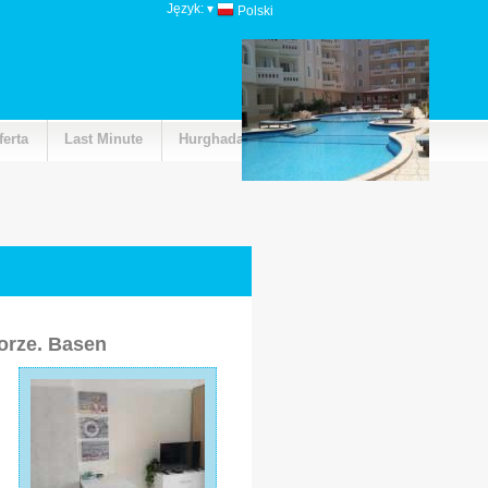
Język:
▾
Polski
ferta
Last Minute
Hurghada
rze. Basen