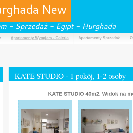
urghada New
m - Sprzedaż - Egipt - Hurghada
y
Apartamenty Wynajem - Galeria
Apartamenty Sprzedaż
O
KATE STUDIO - 1 pokój, 1-2 osoby
KATE STUDIO 40m2. Widok na mo