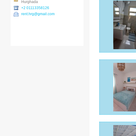
Hurghada
+2 01113358126
rent.hrg@gmail.com