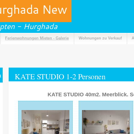
urghada New
pten - Hurghada
Ferienwohnungen Mieten - Galerie
Wohnungen zu Verkauf
A
n
KATE STUDIO 1-2 Personen
KATE STUDIO 40m2. Meerblick.