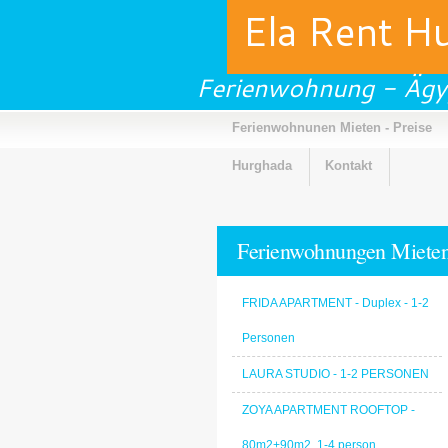
Ela Rent H
Ferienwohnung - Ägy
Ferienwohnunen Mieten - Preise
Hurghada
Kontakt
Ferienwohnungen Miete
- Galerie
FRIDA APARTMENT - Duplex - 1-2
Personen
LAURA STUDIO - 1-2 PERSONEN
ZOYA APARTMENT ROOFTOP -
80m2+90m2, 1-4 person